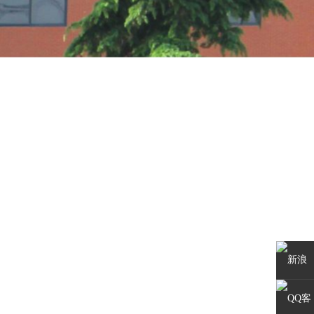
新浪
微博
QQ客