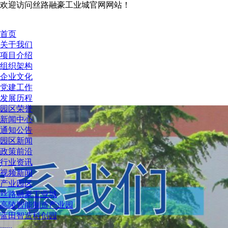
欢迎访问丝路融豪工业城官网网站！
首页
关于我们
项目介绍
组织架构
企业文化
党建工作
发展历程
园区荣誉
新闻中心
通知公告
园区新闻
政策前沿
行业资讯
视频新闻
产业园区
丝路融豪工业城
高陵智能制造产业园
蓝田智造科创园
......