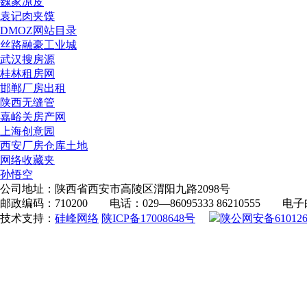
魏家凉皮
袁记肉夹馍
DMOZ网站目录
丝路融豪工业城
武汉搜房源
桂林租房网
邯郸厂房出租
陕西无缝管
嘉峪关房产网
上海创意园
西安厂房仓库土地
网络收藏夹
孙悟空
公司地址：陕西省西安市高陵区渭阳九路2098号
邮政编码：710200 电话：029—86095333 86210555 电子邮件
技术支持：
硅峰网络
陕ICP备17008648号
陕公网安备6101260