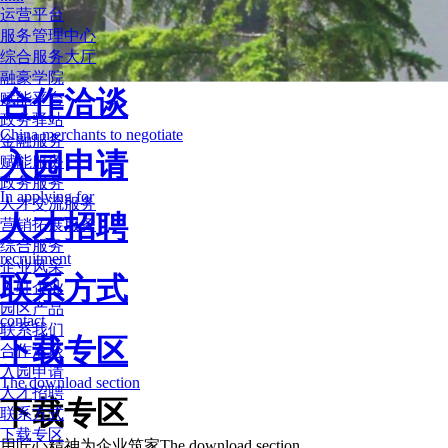
运营平台
服务管理中心
综合服务大厅
融豪学院
合作洽谈
赋能平台
政务驿站
China merchants to negotiate
金融服务
入园申请
赋能服务
政务服务
In applying for
人才交流服务
人才招聘
营销拓展服务
综合服务
recruitment
企业风采
联系方式
入驻企业
园区产品
contact
联系我们
下载专区
合作洽谈
入园申请
The download section
人才招聘
下载专区
联系方式
下载专区
用匠心精神为企业筑家
The download section